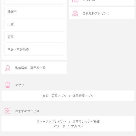
妊娠中
全員無料プレゼント
出産
育児
不妊・不妊治療
監修医師・専門家一覧
アプリ
妊娠・育児アプリ
/
体重管理アプリ
おすすめサービス
ファーストプレゼント
/
名前ランキング検索
アワード
/
マガジン