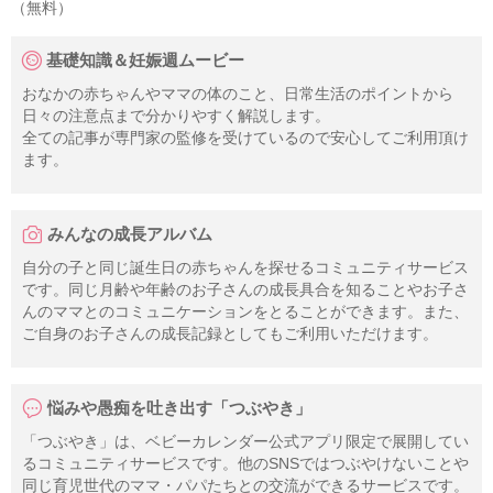
（無料）
基礎知識＆妊娠週ムービー
おなかの赤ちゃんやママの体のこと、日常生活のポイントから
日々の注意点まで分かりやすく解説します。
全ての記事が専門家の監修を受けているので安心してご利用頂け
ます。
みんなの成長アルバム
自分の子と同じ誕生日の赤ちゃんを探せるコミュニティサービス
です。同じ月齢や年齢のお子さんの成長具合を知ることやお子さ
んのママとのコミュニケーションをとることができます。また、
ご自身のお子さんの成長記録としてもご利用いただけます。
悩みや愚痴を吐き出す「つぶやき」
「つぶやき」は、ベビーカレンダー公式アプリ限定で展開してい
るコミュニティサービスです。他のSNSではつぶやけないことや
同じ育児世代のママ・パパたちとの交流ができるサービスです。