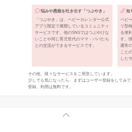
悩みや愚痴を吐き出す「つぶやき」
知
「つぶやき」は、ベビーカレンダー公式
ベビ
アプリ限定で展開しているコミュニティ
リ型
サービスです。他のSNSではつぶやけな
る便
いことや同じ育児世代のママ・パパたち
す。
との交流ができるサービスです。
通常
こと
した
その他、様々なサービスをご用意しています。
少しでも気になったら、まずはユーザー登録をしてみて
登録、利用は無料です。