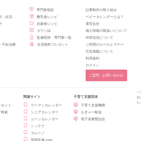
専門家相談
記事制作の取り組み
前・妊活
離乳食レシピ
ベビーカレンダーとは？
中
妊娠食レシピ
運営会社
タウン誌
個人情報の取扱いについて
監修医師・専門家一覧
外部送信について
・不妊治療
全員無料プレゼント
ご利用のルールとマナー
広告掲載について
利用規約
ログイン
ご質問・お問い合わせ
ベ
関連サイト
子育て支援団体
毎
わ
レゼント
ウーマンカレンダー
子育て支援機構
グ検索
シニアカレンダー
おぎゃー献金
ムーンカレンダー
母子栄養懇話会
シッテク
ヨムーノ
医師監修.com