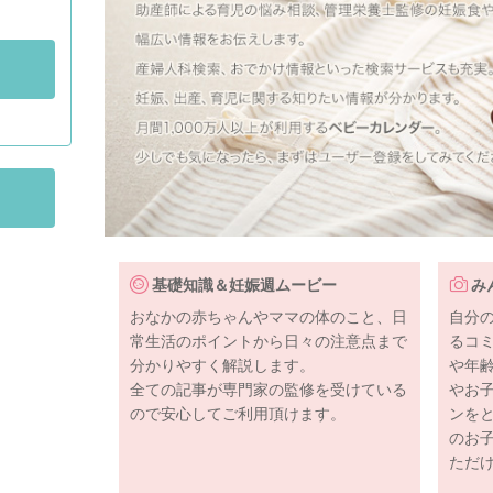
基礎知識＆妊娠週ムービー
み
おなかの赤ちゃんやママの体のこと、日
自分
常生活のポイントから日々の注意点まで
るコ
分かりやすく解説します。
や年
全ての記事が専門家の監修を受けている
やお
ので安心してご利用頂けます。
ンを
のお
ただ