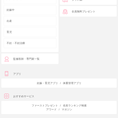
妊娠中
全員無料プレゼント
出産
育児
不妊・不妊治療
監修医師・専門家一覧
アプリ
妊娠・育児アプリ
/
体重管理アプリ
おすすめサービス
ファーストプレゼント
/
名前ランキング検索
アワード
/
マガジン