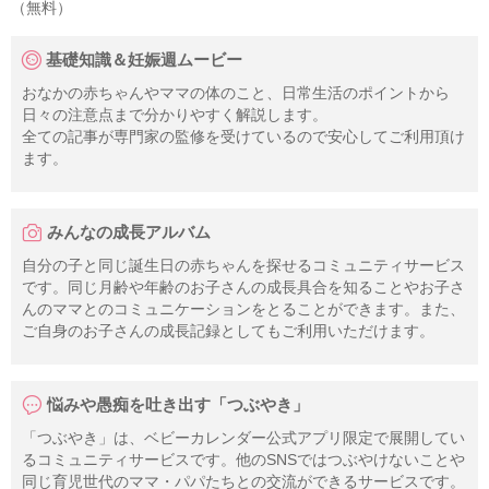
（無料）
基礎知識＆妊娠週ムービー
おなかの赤ちゃんやママの体のこと、日常生活のポイントから
日々の注意点まで分かりやすく解説します。
全ての記事が専門家の監修を受けているので安心してご利用頂け
ます。
みんなの成長アルバム
自分の子と同じ誕生日の赤ちゃんを探せるコミュニティサービス
です。同じ月齢や年齢のお子さんの成長具合を知ることやお子さ
んのママとのコミュニケーションをとることができます。また、
ご自身のお子さんの成長記録としてもご利用いただけます。
悩みや愚痴を吐き出す「つぶやき」
「つぶやき」は、ベビーカレンダー公式アプリ限定で展開してい
るコミュニティサービスです。他のSNSではつぶやけないことや
同じ育児世代のママ・パパたちとの交流ができるサービスです。