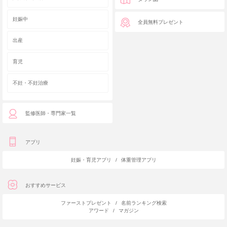
妊娠中
全員無料プレゼント
出産
育児
不妊・不妊治療
監修医師・専門家一覧
アプリ
妊娠・育児アプリ
/
体重管理アプリ
おすすめサービス
ファーストプレゼント
/
名前ランキング検索
アワード
/
マガジン