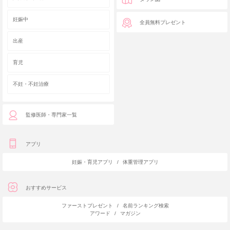
妊娠中
全員無料プレゼント
出産
育児
不妊・不妊治療
監修医師・専門家一覧
アプリ
妊娠・育児アプリ
/
体重管理アプリ
おすすめサービス
ファーストプレゼント
/
名前ランキング検索
アワード
/
マガジン