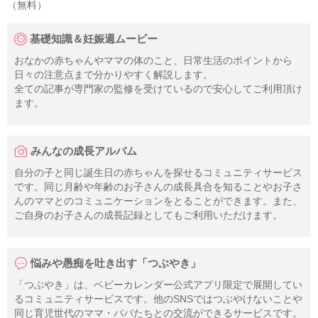
（無料）
基礎知識＆妊娠週ムービー
おなかの赤ちゃんやママの体のこと、日常生活のポイントから
日々の注意点まで分かりやすく解説します。
全ての記事が専門家の監修を受けているので安心してご利用頂け
ます。
みんなの成長アルバム
自分の子と同じ誕生日の赤ちゃんを探せるコミュニティサービス
です。同じ月齢や年齢のお子さんの成長具合を知ることやお子さ
んのママとのコミュニケーションをとることができます。また、
ご自身のお子さんの成長記録としてもご利用いただけます。
悩みや愚痴を吐き出す「つぶやき」
「つぶやき」は、ベビーカレンダー公式アプリ限定で展開してい
るコミュニティサービスです。他のSNSではつぶやけないことや
同じ育児世代のママ・パパたちとの交流ができるサービスです。