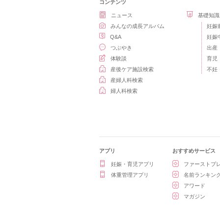
コンテンツ
ニュース
基礎知識
みんなの成長アルバム
妊娠
Q&A
妊娠
つぶやき
出産
体験談
育児
産後ケア施設検索
不妊
産婦人科検索
婦人科検索
アプリ
おすすめサービス
妊娠・育児アプリ
ファーストプ
体重管理アプリ
名前ランキン
アワード
マガジン