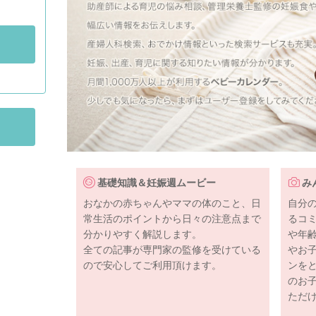
基礎知識＆妊娠週ムービー
み
おなかの赤ちゃんやママの体のこと、日
自分
常生活のポイントから日々の注意点まで
るコ
分かりやすく解説します。
や年
全ての記事が専門家の監修を受けている
やお
ので安心してご利用頂けます。
ンを
のお
ただ