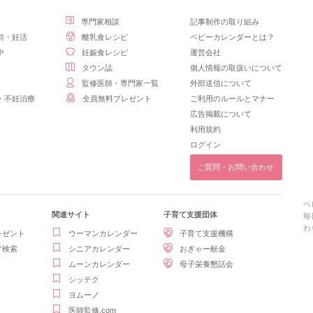
専門家相談
記事制作の取り組み
前・妊活
離乳食レシピ
ベビーカレンダーとは？
中
妊娠食レシピ
運営会社
タウン誌
個人情報の取扱いについて
監修医師・専門家一覧
外部送信について
・不妊治療
全員無料プレゼント
ご利用のルールとマナー
広告掲載について
利用規約
ログイン
ご質問・お問い合わせ
ベ
関連サイト
子育て支援団体
毎
わ
レゼント
ウーマンカレンダー
子育て支援機構
グ検索
シニアカレンダー
おぎゃー献金
ムーンカレンダー
母子栄養懇話会
シッテク
ヨムーノ
医師監修.com