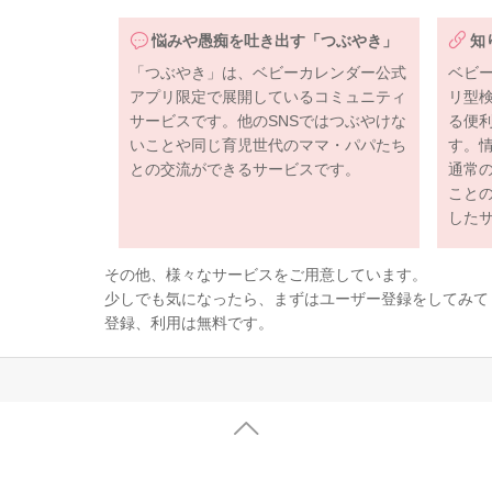
悩みや愚痴を吐き出す「つぶやき」
知
「つぶやき」は、ベビーカレンダー公式
ベビ
アプリ限定で展開しているコミュニティ
リ型
サービスです。他のSNSではつぶやけな
る便
いことや同じ育児世代のママ・パパたち
す。
との交流ができるサービスです。
通常
こと
した
その他、様々なサービスをご用意しています。
少しでも気になったら、まずはユーザー登録をしてみて
登録、利用は無料です。