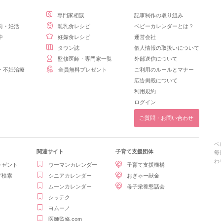
専門家相談
記事制作の取り組み
前・妊活
離乳食レシピ
ベビーカレンダーとは？
中
妊娠食レシピ
運営会社
タウン誌
個人情報の取扱いについて
監修医師・専門家一覧
外部送信について
・不妊治療
全員無料プレゼント
ご利用のルールとマナー
広告掲載について
利用規約
ログイン
ご質問・お問い合わせ
ベ
関連サイト
子育て支援団体
毎
わ
レゼント
ウーマンカレンダー
子育て支援機構
グ検索
シニアカレンダー
おぎゃー献金
ムーンカレンダー
母子栄養懇話会
シッテク
ヨムーノ
医師監修.com