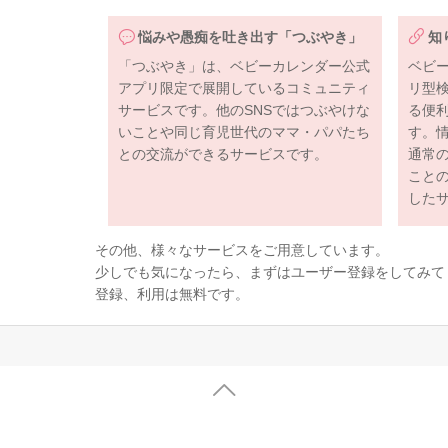
悩みや愚痴を吐き出す「つぶやき」
知
「つぶやき」は、ベビーカレンダー公式
ベビ
アプリ限定で展開しているコミュニティ
リ型
サービスです。他のSNSではつぶやけな
る便
いことや同じ育児世代のママ・パパたち
す。
との交流ができるサービスです。
通常
こと
した
その他、様々なサービスをご用意しています。
少しでも気になったら、まずはユーザー登録をしてみて
登録、利用は無料です。