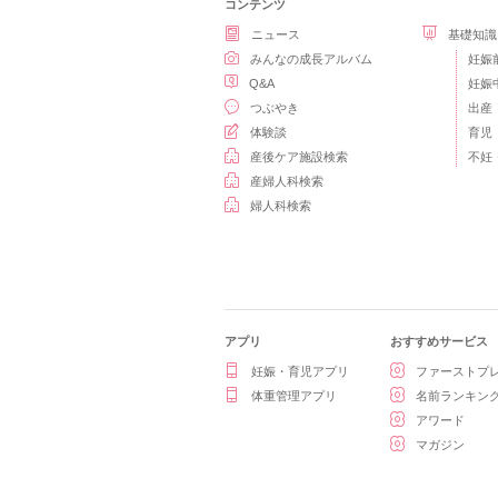
コンテンツ
ニュース
基礎知識
みんなの成長アルバム
妊娠
Q&A
妊娠
つぶやき
出産
体験談
育児
産後ケア施設検索
不妊
産婦人科検索
婦人科検索
アプリ
おすすめサービス
妊娠・育児アプリ
ファーストプ
体重管理アプリ
名前ランキン
アワード
マガジン