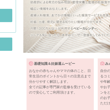
基礎知識＆妊娠週ムービー
み
おなかの赤ちゃんやママの体のこと、日
自分
常生活のポイントから日々の注意点まで
るコ
分かりやすく解説します。
や年
全ての記事が専門家の監修を受けている
やお
ので安心してご利用頂けます。
ンを
のお
ただ