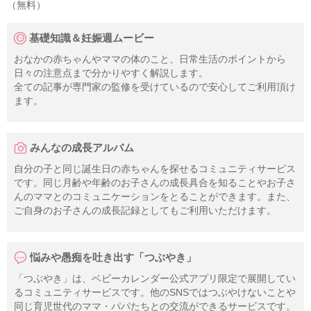
（無料）
基礎知識＆妊娠週ムービー
おなかの赤ちゃんやママの体のこと、日常生活のポイントから
日々の注意点まで分かりやすく解説します。
全ての記事が専門家の監修を受けているので安心してご利用頂け
ます。
みんなの成長アルバム
自分の子と同じ誕生日の赤ちゃんを探せるコミュニティサービス
です。同じ月齢や年齢のお子さんの成長具合を知ることやお子さ
んのママとのコミュニケーションをとることができます。また、
ご自身のお子さんの成長記録としてもご利用いただけます。
悩みや愚痴を吐き出す「つぶやき」
「つぶやき」は、ベビーカレンダー公式アプリ限定で展開してい
るコミュニティサービスです。他のSNSではつぶやけないことや
同じ育児世代のママ・パパたちとの交流ができるサービスです。