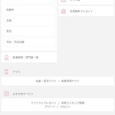
妊娠中
全員無料プレゼント
出産
育児
不妊・不妊治療
監修医師・専門家一覧
アプリ
妊娠・育児アプリ
/
体重管理アプリ
おすすめサービス
ファーストプレゼント
/
名前ランキング検索
アワード
/
マガジン