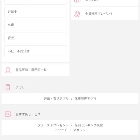
妊娠中
全員無料プレゼント
出産
育児
不妊・不妊治療
監修医師・専門家一覧
アプリ
妊娠・育児アプリ
/
体重管理アプリ
おすすめサービス
ファーストプレゼント
/
名前ランキング検索
アワード
/
マガジン