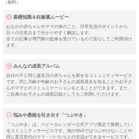
（無料）
基礎知識＆妊娠週ムービー
おなかの赤ちゃんやママの体のこと、日常生活のポイントから
日々の注意点まで分かりやすく解説します。
全ての記事が専門家の監修を受けているので安心してご利用頂け
ます。
みんなの成長アルバム
自分の子と同じ誕生日の赤ちゃんを探せるコミュニティサービス
です。同じ月齢や年齢のお子さんの成長具合を知ることやお子さ
んのママとのコミュニケーションをとることができます。また、
ご自身のお子さんの成長記録としてもご利用いただけます。
悩みや愚痴を吐き出す「つぶやき」
「つぶやき」は、ベビーカレンダー公式アプリ限定で展開してい
るコミュニティサービスです。他のSNSではつぶやけないことや
同じ育児世代のママ・パパたちとの交流ができるサービスです。