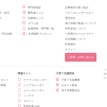
専門家相談
記事制作の取り組み
前・妊活
離乳食レシピ
ベビーカレンダーとは？
中
妊娠食レシピ
運営会社
タウン誌
個人情報の取扱いについて
監修医師・専門家一覧
外部送信について
・不妊治療
全員無料プレゼント
ご利用のルールとマナー
広告掲載について
利用規約
ログイン
ご質問・お問い合わせ
ベ
関連サイト
子育て支援団体
毎
わ
レゼント
ウーマンカレンダー
子育て支援機構
グ検索
シニアカレンダー
おぎゃー献金
ムーンカレンダー
母子栄養懇話会
シッテク
ヨムーノ
医師監修.com