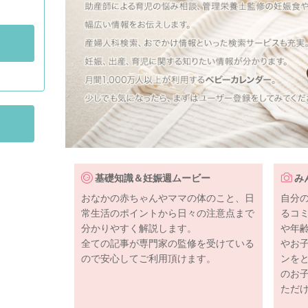
基礎知識＆妊娠週ムービー
み
おなかの赤ちゃんやママの体のこと、日
自分
常生活のポイントから日々の注意点まで
るコ
分かりやすく解説します。
や年
全ての記事が専門家の監修を受けている
やお
ので安心してご利用頂けます。
ンを
のお
ただ