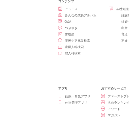
コンテンツ
ニュース
基礎知識
みんなの成長アルバム
妊娠
Q&A
妊娠
つぶやき
出産
体験談
育児
産後ケア施設検索
不妊
産婦人科検索
婦人科検索
アプリ
おすすめサービス
妊娠・育児アプリ
ファーストプ
体重管理アプリ
名前ランキン
アワード
マガジン