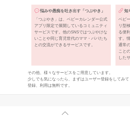
悩みや愚痴を吐き出す「つぶやき」
知
「つぶやき」は、ベビーカレンダー公式
ベビ
アプリ限定で展開しているコミュニティ
リ型
サービスです。他のSNSではつぶやけな
る便
いことや同じ育児世代のママ・パパたち
す。
との交流ができるサービスです。
通常
こと
した
その他、様々なサービスをご用意しています。
少しでも気になったら、まずはユーザー登録をしてみて
登録、利用は無料です。