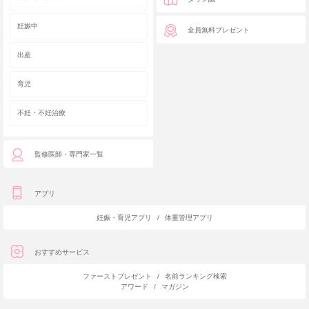
妊娠中
全員無料プレゼント
出産
育児
不妊・不妊治療
監修医師・専門家一覧
アプリ
妊娠・育児アプリ
/
体重管理アプリ
おすすめサービス
ファーストプレゼント
/
名前ランキング検索
アワード
/
マガジン