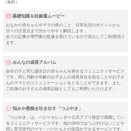
（無料）
基礎知識＆妊娠週ムービー
おなかの赤ちゃんやママの体のこと、日常生活のポイントから
日々の注意点まで分かりやすく解説します。
全ての記事が専門家の監修を受けているので安心してご利用頂け
ます。
みんなの成長アルバム
自分の子と同じ誕生日の赤ちゃんを探せるコミュニティサービス
です。同じ月齢や年齢のお子さんの成長具合を知ることやお子さ
んのママとのコミュニケーションをとることができます。また、
ご自身のお子さんの成長記録としてもご利用いただけます。
悩みや愚痴を吐き出す「つぶやき」
「つぶやき」は、ベビーカレンダー公式アプリ限定で展開してい
るコミュニティサービスです。他のSNSではつぶやけないことや
同じ育児世代のママ・パパたちとの交流ができるサービスです。