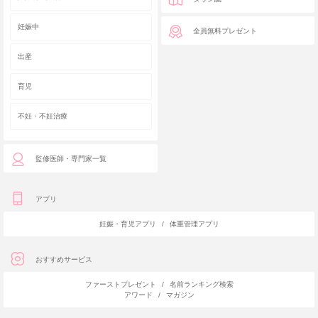
妊娠中
全員無料プレゼント
出産
育児
不妊・不妊治療
監修医師・専門家一覧
アプリ
妊娠・育児アプリ
/
体重管理アプリ
おすすめサービス
ファーストプレゼント
/
名前ランキング検索
アワード
/
マガジン