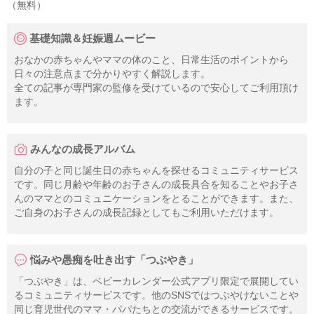
（無料）
基礎知識＆妊娠週ムービー
おなかの赤ちゃんやママの体のこと、日常生活のポイントから
日々の注意点まで分かりやすく解説します。
全ての記事が専門家の監修を受けているので安心してご利用頂け
ます。
みんなの成長アルバム
自分の子と同じ誕生日の赤ちゃんを探せるコミュニティサービス
です。同じ月齢や年齢のお子さんの成長具合を知ることやお子さ
んのママとのコミュニケーションをとることができます。また、
ご自身のお子さんの成長記録としてもご利用いただけます。
悩みや愚痴を吐き出す「つぶやき」
「つぶやき」は、ベビーカレンダー公式アプリ限定で展開してい
るコミュニティサービスです。他のSNSではつぶやけないことや
同じ育児世代のママ・パパたちとの交流ができるサービスです。