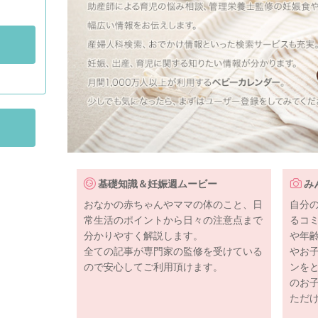
基礎知識＆妊娠週ムービー
み
おなかの赤ちゃんやママの体のこと、日
自分
常生活のポイントから日々の注意点まで
るコ
分かりやすく解説します。
や年
全ての記事が専門家の監修を受けている
やお
ので安心してご利用頂けます。
ンを
のお
ただ