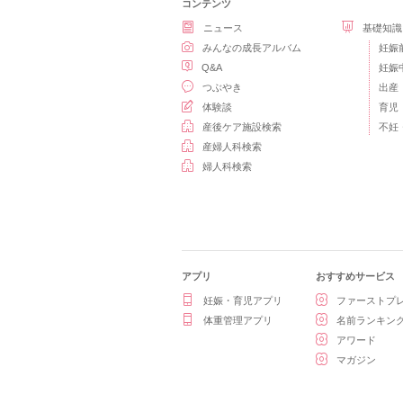
コンテンツ
ニュース
基礎知識
みんなの成長アルバム
妊娠
Q&A
妊娠
つぶやき
出産
体験談
育児
産後ケア施設検索
不妊
産婦人科検索
婦人科検索
アプリ
おすすめサービス
妊娠・育児アプリ
ファーストプ
体重管理アプリ
名前ランキン
アワード
マガジン