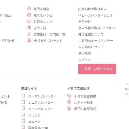
専門家相談
記事制作の取り組み
前・妊活
離乳食レシピ
ベビーカレンダーとは？
中
妊娠食レシピ
運営会社
タウン誌
個人情報の取扱いについて
監修医師・専門家一覧
外部送信について
・不妊治療
全員無料プレゼント
ご利用のルールとマナー
広告掲載について
利用規約
ログイン
ご質問・お問い合わせ
ベ
関連サイト
子育て支援団体
毎
わ
レゼント
ウーマンカレンダー
子育て支援機構
グ検索
シニアカレンダー
おぎゃー献金
ムーンカレンダー
母子栄養懇話会
シッテク
ヨムーノ
医師監修.com