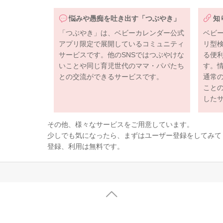
悩みや愚痴を吐き出す「つぶやき」
知
「つぶやき」は、ベビーカレンダー公式
ベビ
アプリ限定で展開しているコミュニティ
リ型
サービスです。他のSNSではつぶやけな
る便
いことや同じ育児世代のママ・パパたち
す。
との交流ができるサービスです。
通常
こと
した
その他、様々なサービスをご用意しています。
少しでも気になったら、まずはユーザー登録をしてみて
登録、利用は無料です。