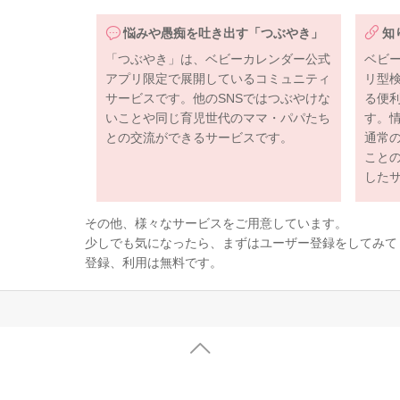
悩みや愚痴を吐き出す「つぶやき」
知
「つぶやき」は、ベビーカレンダー公式
ベビ
アプリ限定で展開しているコミュニティ
リ型
サービスです。他のSNSではつぶやけな
る便
いことや同じ育児世代のママ・パパたち
す。
との交流ができるサービスです。
通常
こと
した
その他、様々なサービスをご用意しています。
少しでも気になったら、まずはユーザー登録をしてみて
登録、利用は無料です。