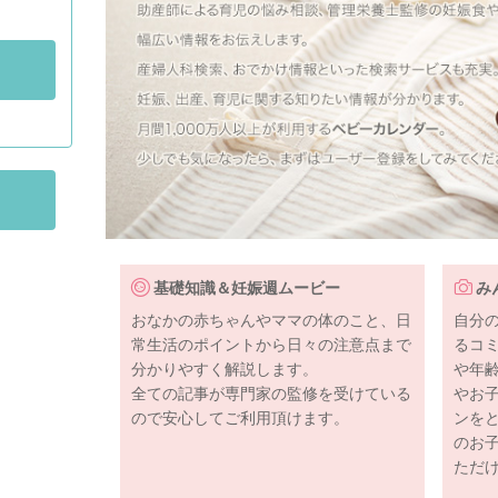
基礎知識＆妊娠週ムービー
み
おなかの赤ちゃんやママの体のこと、日
自分
常生活のポイントから日々の注意点まで
るコ
分かりやすく解説します。
や年
全ての記事が専門家の監修を受けている
やお
ので安心してご利用頂けます。
ンを
のお
ただ