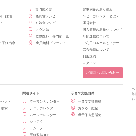
専門家相談
記事制作の取り組み
前・妊活
離乳食レシピ
ベビーカレンダーとは？
中
妊娠食レシピ
運営会社
タウン誌
個人情報の取扱いについて
監修医師・専門家一覧
外部送信について
・不妊治療
全員無料プレゼント
ご利用のルールとマナー
広告掲載について
利用規約
ログイン
ご質問・お問い合わせ
ベ
関連サイト
子育て支援団体
毎
わ
レゼント
ウーマンカレンダー
子育て支援機構
グ検索
シニアカレンダー
おぎゃー献金
ムーンカレンダー
母子栄養懇話会
シッテク
ヨムーノ
医師監修.com