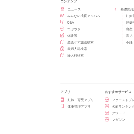
コンテンツ
ニュース
基礎知識
みんなの成長アルバム
妊娠
Q&A
妊娠
つぶやき
出産
体験談
育児
産後ケア施設検索
不妊
産婦人科検索
婦人科検索
アプリ
おすすめサービス
妊娠・育児アプリ
ファーストプ
体重管理アプリ
名前ランキン
アワード
マガジン