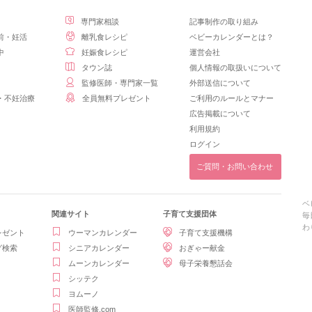
専門家相談
記事制作の取り組み
前・妊活
離乳食レシピ
ベビーカレンダーとは？
中
妊娠食レシピ
運営会社
タウン誌
個人情報の取扱いについて
監修医師・専門家一覧
外部送信について
・不妊治療
全員無料プレゼント
ご利用のルールとマナー
広告掲載について
利用規約
ログイン
ご質問・お問い合わせ
ベ
関連サイト
子育て支援団体
毎
わ
レゼント
ウーマンカレンダー
子育て支援機構
グ検索
シニアカレンダー
おぎゃー献金
ムーンカレンダー
母子栄養懇話会
シッテク
ヨムーノ
医師監修.com