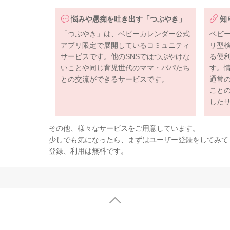
悩みや愚痴を吐き出す「つぶやき」
知
「つぶやき」は、ベビーカレンダー公式
ベビ
アプリ限定で展開しているコミュニティ
リ型
サービスです。他のSNSではつぶやけな
る便
いことや同じ育児世代のママ・パパたち
す。
との交流ができるサービスです。
通常
こと
した
その他、様々なサービスをご用意しています。
少しでも気になったら、まずはユーザー登録をしてみて
登録、利用は無料です。