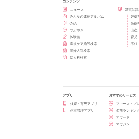
コンテンツ
ニュース
基礎知識
みんなの成長アルバム
妊娠
Q&A
妊娠
つぶやき
出産
体験談
育児
産後ケア施設検索
不妊
産婦人科検索
婦人科検索
アプリ
おすすめサービス
妊娠・育児アプリ
ファーストプ
体重管理アプリ
名前ランキン
アワード
マガジン