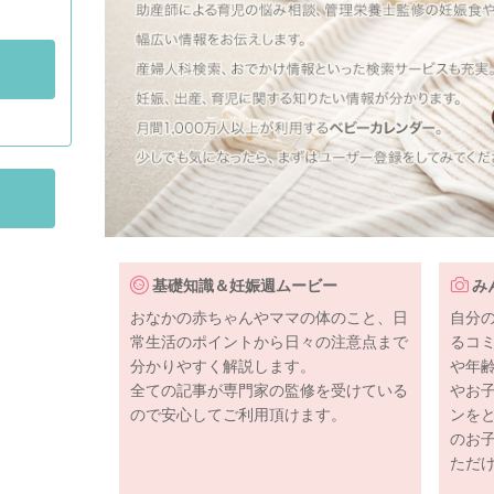
基礎知識＆妊娠週ムービー
み
おなかの赤ちゃんやママの体のこと、日
自分
常生活のポイントから日々の注意点まで
るコ
分かりやすく解説します。
や年
全ての記事が専門家の監修を受けている
やお
ので安心してご利用頂けます。
ンを
のお
ただ