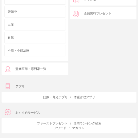
妊娠中
全員無料プレゼント
出産
育児
不妊・不妊治療
監修医師・専門家一覧
アプリ
妊娠・育児アプリ
/
体重管理アプリ
おすすめサービス
ファーストプレゼント
/
名前ランキング検索
アワード
/
マガジン