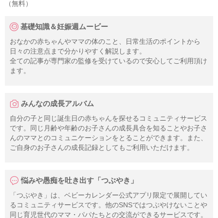
（無料）
基礎知識＆妊娠週ムービー
おなかの赤ちゃんやママの体のこと、日常生活のポイントから
日々の注意点まで分かりやすく解説します。
全ての記事が専門家の監修を受けているので安心してご利用頂け
ます。
みんなの成長アルバム
自分の子と同じ誕生日の赤ちゃんを探せるコミュニティサービス
です。同じ月齢や年齢のお子さんの成長具合を知ることやお子さ
んのママとのコミュニケーションをとることができます。また、
ご自身のお子さんの成長記録としてもご利用いただけます。
悩みや愚痴を吐き出す「つぶやき」
「つぶやき」は、ベビーカレンダー公式アプリ限定で展開してい
るコミュニティサービスです。他のSNSではつぶやけないことや
同じ育児世代のママ・パパたちとの交流ができるサービスです。