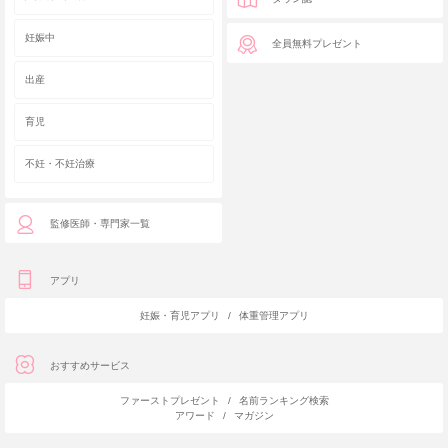
妊娠中
全員無料プレゼント
出産
育児
不妊・不妊治療
監修医師・専門家一覧
アプリ
妊娠・育児アプリ
/
体重管理アプリ
おすすめサービス
ファーストプレゼント
/
名前ランキング検索
アワード
/
マガジン