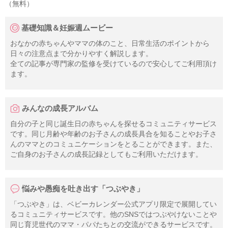
（無料）
基礎知識＆妊娠週ムービー
おなかの赤ちゃんやママの体のこと、日常生活のポイントから
日々の注意点まで分かりやすく解説します。
全ての記事が専門家の監修を受けているので安心してご利用頂け
ます。
みんなの成長アルバム
自分の子と同じ誕生日の赤ちゃんを探せるコミュニティサービス
です。同じ月齢や年齢のお子さんの成長具合を知ることやお子さ
んのママとのコミュニケーションをとることができます。また、
ご自身のお子さんの成長記録としてもご利用いただけます。
悩みや愚痴を吐き出す「つぶやき」
「つぶやき」は、ベビーカレンダー公式アプリ限定で展開してい
るコミュニティサービスです。他のSNSではつぶやけないことや
同じ育児世代のママ・パパたちとの交流ができるサービスです。