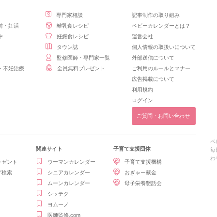
専門家相談
記事制作の取り組み
前・妊活
離乳食レシピ
ベビーカレンダーとは？
中
妊娠食レシピ
運営会社
タウン誌
個人情報の取扱いについて
監修医師・専門家一覧
外部送信について
・不妊治療
全員無料プレゼント
ご利用のルールとマナー
広告掲載について
利用規約
ログイン
ご質問・お問い合わせ
ベ
関連サイト
子育て支援団体
毎
わ
レゼント
ウーマンカレンダー
子育て支援機構
グ検索
シニアカレンダー
おぎゃー献金
ムーンカレンダー
母子栄養懇話会
シッテク
ヨムーノ
医師監修.com