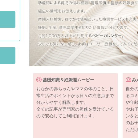
基礎知識＆妊娠週ムービー
み
おなかの赤ちゃんやママの体のこと、日
自分
常生活のポイントから日々の注意点まで
るコ
分かりやすく解説します。
や年
全ての記事が専門家の監修を受けている
やお
ので安心してご利用頂けます。
ンを
のお
ただ