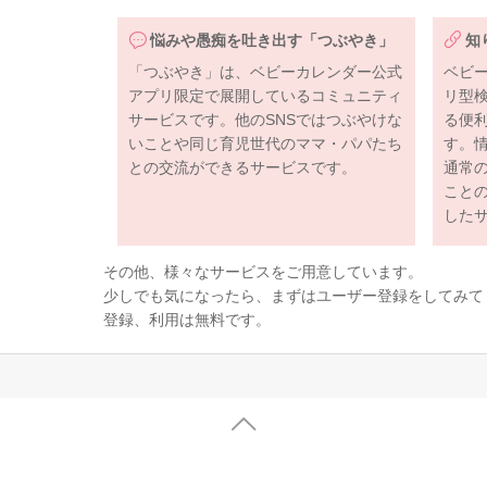
悩みや愚痴を吐き出す「つぶやき」
知
「つぶやき」は、ベビーカレンダー公式
ベビ
アプリ限定で展開しているコミュニティ
リ型
サービスです。他のSNSではつぶやけな
る便
いことや同じ育児世代のママ・パパたち
す。
との交流ができるサービスです。
通常
こと
した
その他、様々なサービスをご用意しています。
少しでも気になったら、まずはユーザー登録をしてみて
登録、利用は無料です。