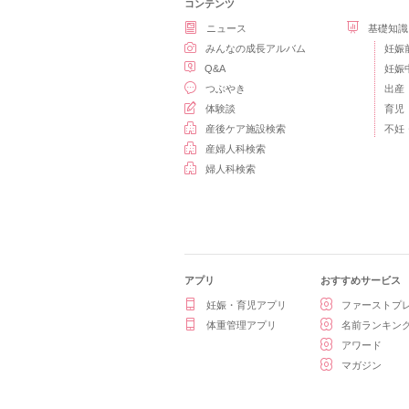
コンテンツ
ニュース
基礎知識
みんなの成長アルバム
妊娠
Q&A
妊娠
つぶやき
出産
体験談
育児
産後ケア施設検索
不妊
産婦人科検索
婦人科検索
アプリ
おすすめサービス
妊娠・育児アプリ
ファーストプ
体重管理アプリ
名前ランキン
アワード
マガジン