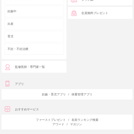
妊娠中
全員無料プレゼント
出産
育児
不妊・不妊治療
監修医師・専門家一覧
アプリ
妊娠・育児アプリ
/
体重管理アプリ
おすすめサービス
ファーストプレゼント
/
名前ランキング検索
アワード
/
マガジン