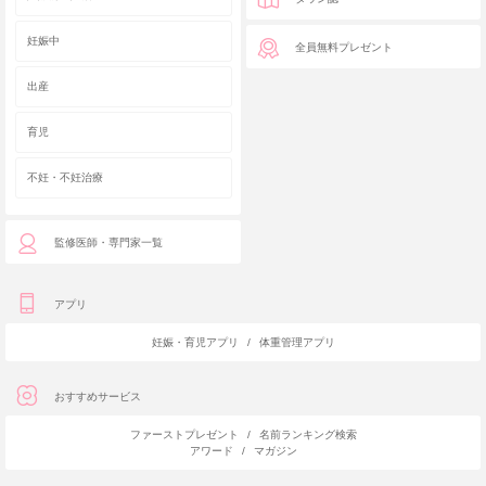
妊娠中
全員無料プレゼント
出産
育児
不妊・不妊治療
監修医師・専門家一覧
アプリ
妊娠・育児アプリ
/
体重管理アプリ
おすすめサービス
ファーストプレゼント
/
名前ランキング検索
アワード
/
マガジン