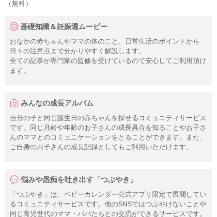
（無料）
基礎知識＆妊娠週ムービー
おなかの赤ちゃんやママの体のこと、日常生活のポイントから
日々の注意点まで分かりやすく解説します。
全ての記事が専門家の監修を受けているので安心してご利用頂け
ます。
みんなの成長アルバム
自分の子と同じ誕生日の赤ちゃんを探せるコミュニティサービス
です。同じ月齢や年齢のお子さんの成長具合を知ることやお子さ
んのママとのコミュニケーションをとることができます。また、
ご自身のお子さんの成長記録としてもご利用いただけます。
悩みや愚痴を吐き出す「つぶやき」
「つぶやき」は、ベビーカレンダー公式アプリ限定で展開してい
るコミュニティサービスです。他のSNSではつぶやけないことや
同じ育児世代のママ・パパたちとの交流ができるサービスです。