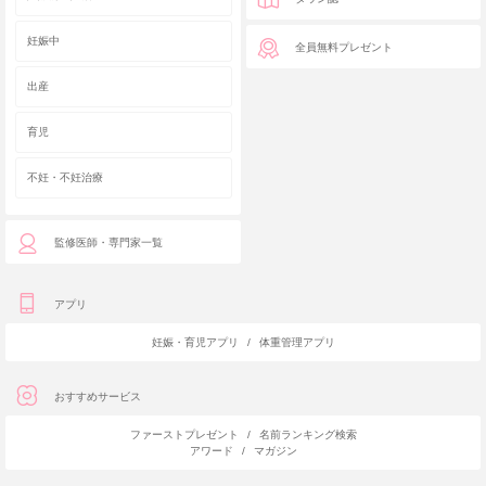
妊娠中
全員無料プレゼント
出産
育児
不妊・不妊治療
監修医師・専門家一覧
アプリ
妊娠・育児アプリ
/
体重管理アプリ
おすすめサービス
ファーストプレゼント
/
名前ランキング検索
アワード
/
マガジン