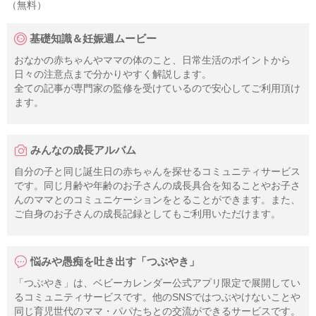
（無料）
基礎知識＆妊娠週ムービー
おなかの赤ちゃんやママの体のこと、日常生活のポイントから
日々の注意点まで分かりやすく解説します。
全ての記事が専門家の監修を受けているので安心してご利用頂け
ます。
みんなの成長アルバム
自分の子と同じ誕生日の赤ちゃんを探せるコミュニティサービス
です。同じ月齢や年齢のお子さんの成長具合を知ることやお子さ
んのママとのコミュニケーションをとることができます。また、
ご自身のお子さんの成長記録としてもご利用いただけます。
悩みや愚痴を吐き出す「つぶやき」
「つぶやき」は、ベビーカレンダー公式アプリ限定で展開してい
るコミュニティサービスです。他のSNSではつぶやけないことや
同じ育児世代のママ・パパたちとの交流ができるサービスです。