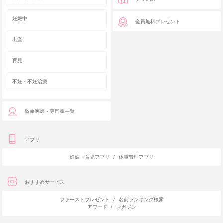
妊娠中
全員無料プレゼント
出産
育児
不妊・不妊治療
監修医師・専門家一覧
アプリ
妊娠・育児アプリ
/
体重管理アプリ
おすすめサービス
ファーストプレゼント
/
名前ランキング検索
アワード
/
マガジン