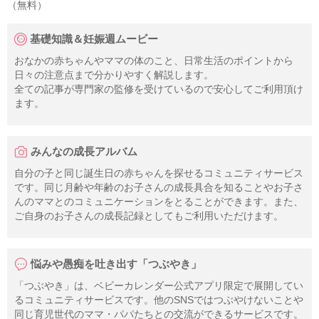
（無料）
基礎知識＆妊娠週ムービー
おなかの赤ちゃんやママの体のこと、日常生活のポイントから
日々の注意点まで分かりやすく解説します。
全ての記事が専門家の監修を受けているので安心してご利用頂け
ます。
みんなの成長アルバム
自分の子と同じ誕生日の赤ちゃんを探せるコミュニティサービス
です。同じ月齢や年齢のお子さんの成長具合を知ることやお子さ
んのママとのコミュニケーションをとることができます。また、
ご自身のお子さんの成長記録としてもご利用いただけます。
悩みや愚痴を吐き出す「つぶやき」
「つぶやき」は、ベビーカレンダー公式アプリ限定で展開してい
るコミュニティサービスです。他のSNSではつぶやけないことや
同じ育児世代のママ・パパたちとの交流ができるサービスです。