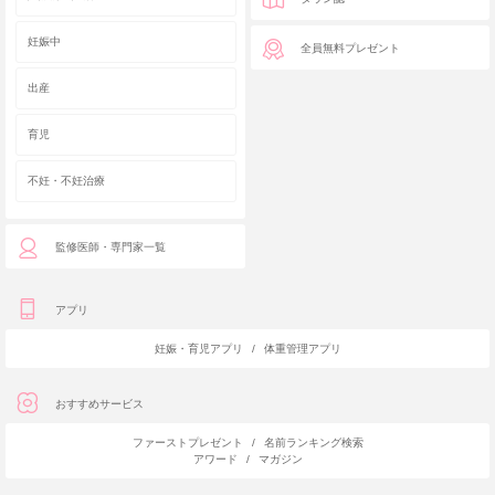
妊娠中
全員無料プレゼント
出産
育児
不妊・不妊治療
監修医師・専門家一覧
アプリ
妊娠・育児アプリ
/
体重管理アプリ
おすすめサービス
ファーストプレゼント
/
名前ランキング検索
アワード
/
マガジン