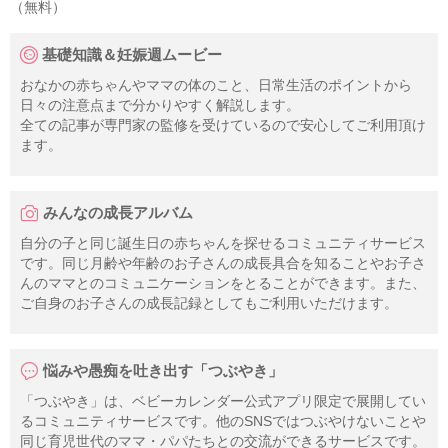
（無料）
基礎知識＆妊娠週ムービー
おなかの赤ちゃんやママの体のこと、日常生活のポイントから
日々の注意点まで分かりやすく解説します。
全ての記事が専門家の監修を受けているので安心してご利用頂け
ます。
みんなの成長アルバム
自分の子と同じ誕生日の赤ちゃんを探せるコミュニティサービス
です。同じ月齢や年齢のお子さんの成長具合を知ることやお子さ
んのママとのコミュニケーションをとることができます。また、
ご自身のお子さんの成長記録としてもご利用いただけます。
悩みや愚痴を吐き出す「つぶやき」
「つぶやき」は、ベビーカレンダー公式アプリ限定で展開してい
るコミュニティサービスです。他のSNSではつぶやけないことや
同じ育児世代のママ・パパたちとの交流ができるサービスです。