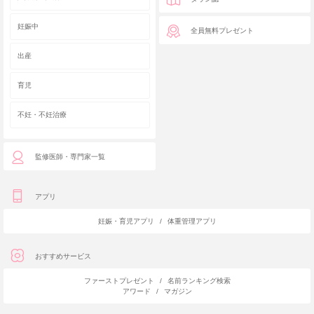
妊娠中
全員無料プレゼント
出産
育児
不妊・不妊治療
監修医師・専門家一覧
アプリ
妊娠・育児アプリ
/
体重管理アプリ
おすすめサービス
ファーストプレゼント
/
名前ランキング検索
アワード
/
マガジン