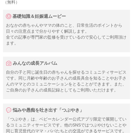
（無料）
基礎知識＆妊娠週ムービー
おなかの赤ちゃんやママの体のこと、日常生活のポイントから
日々の注意点まで分かりやすく解説します。
全ての記事が専門家の監修を受けているので安心してご利用頂け
ます。
みんなの成長アルバム
自分の子と同じ誕生日の赤ちゃんを探せるコミュニティサービス
です。同じ月齢や年齢のお子さんの成長具合を知ることやお子さ
んのママとのコミュニケーションをとることができます。また、
ご自身のお子さんの成長記録としてもご利用いただけます。
悩みや愚痴を吐き出す「つぶやき」
「つぶやき」は、ベビーカレンダー公式アプリ限定で展開してい
るコミュニティサービスです。他のSNSではつぶやけないことや
同じ育児世代のママ・パパたちとの交流ができるサービスです。