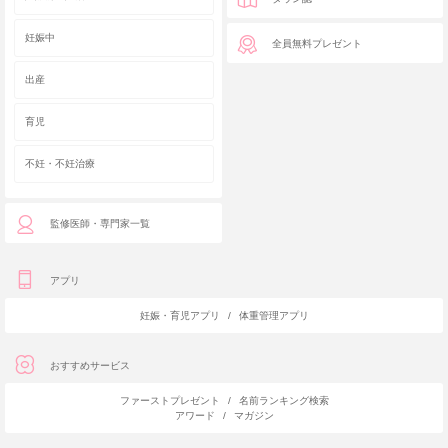
妊娠中
全員無料プレゼント
出産
育児
不妊・不妊治療
監修医師・専門家一覧
アプリ
妊娠・育児アプリ
/
体重管理アプリ
おすすめサービス
ファーストプレゼント
/
名前ランキング検索
アワード
/
マガジン