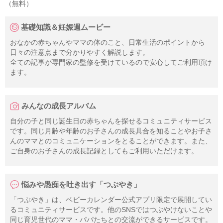
（無料）
基礎知識＆妊娠週ムービー
おなかの赤ちゃんやママの体のこと、日常生活のポイントから
日々の注意点まで分かりやすく解説します。
全ての記事が専門家の監修を受けているので安心してご利用頂け
ます。
みんなの成長アルバム
自分の子と同じ誕生日の赤ちゃんを探せるコミュニティサービス
です。同じ月齢や年齢のお子さんの成長具合を知ることやお子さ
んのママとのコミュニケーションをとることができます。また、
ご自身のお子さんの成長記録としてもご利用いただけます。
悩みや愚痴を吐き出す「つぶやき」
「つぶやき」は、ベビーカレンダー公式アプリ限定で展開してい
るコミュニティサービスです。他のSNSではつぶやけないことや
同じ育児世代のママ・パパたちとの交流ができるサービスです。