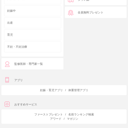
妊娠中
全員無料プレゼント
出産
育児
不妊・不妊治療
監修医師・専門家一覧
アプリ
妊娠・育児アプリ
/
体重管理アプリ
おすすめサービス
ファーストプレゼント
/
名前ランキング検索
アワード
/
マガジン