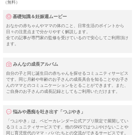
（無料）
基礎知識＆妊娠週ムービー
おなかの赤ちゃんやママの体のこと、日常生活のポイントから
日々の注意点まで分かりやすく解説します。
全ての記事が専門家の監修を受けているので安心してご利用頂け
ます。
みんなの成長アルバム
自分の子と同じ誕生日の赤ちゃんを探せるコミュニティサービス
です。同じ月齢や年齢のお子さんの成長具合を知ることやお子さ
んのママとのコミュニケーションをとることができます。また、
ご自身のお子さんの成長記録としてもご利用いただけます。
悩みや愚痴を吐き出す「つぶやき」
「つぶやき」は、ベビーカレンダー公式アプリ限定で展開してい
るコミュニティサービスです。他のSNSではつぶやけないことや
同じ育児世代のママ・パパたちとの交流ができるサービスです。