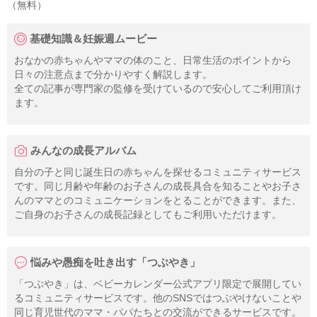
（無料）
基礎知識＆妊娠週ムービー
おなかの赤ちゃんやママの体のこと、日常生活のポイントから
日々の注意点まで分かりやすく解説します。
全ての記事が専門家の監修を受けているので安心してご利用頂け
ます。
みんなの成長アルバム
自分の子と同じ誕生日の赤ちゃんを探せるコミュニティサービス
です。同じ月齢や年齢のお子さんの成長具合を知ることやお子さ
んのママとのコミュニケーションをとることができます。また、
ご自身のお子さんの成長記録としてもご利用いただけます。
悩みや愚痴を吐き出す「つぶやき」
「つぶやき」は、ベビーカレンダー公式アプリ限定で展開してい
るコミュニティサービスです。他のSNSではつぶやけないことや
同じ育児世代のママ・パパたちとの交流ができるサービスです。