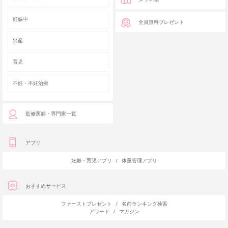
妊娠中
全員無料プレゼント
出産
育児
不妊・不妊治療
監修医師・専門家一覧
アプリ
妊娠・育児アプリ
/
体重管理アプリ
おすすめサービス
ファーストプレゼント
/
名前ランキング検索
アワード
/
マガジン