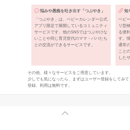
悩みや愚痴を吐き出す「つぶやき」
知
「つぶやき」は、ベビーカレンダー公式
ベビ
アプリ限定で展開しているコミュニティ
リ型
サービスです。他のSNSではつぶやけな
る便
いことや同じ育児世代のママ・パパたち
す。
との交流ができるサービスです。
通常
こと
した
その他、様々なサービスをご用意しています。
少しでも気になったら、まずはユーザー登録をしてみて
登録、利用は無料です。