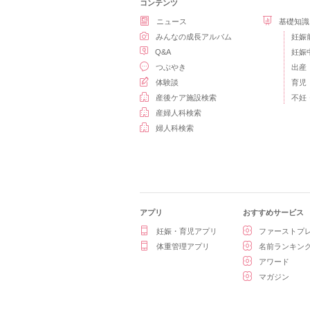
コンテンツ
ニュース
基礎知識
みんなの成長アルバム
妊娠
Q&A
妊娠
つぶやき
出産
体験談
育児
産後ケア施設検索
不妊
産婦人科検索
婦人科検索
アプリ
おすすめサービス
妊娠・育児アプリ
ファーストプ
体重管理アプリ
名前ランキン
アワード
マガジン