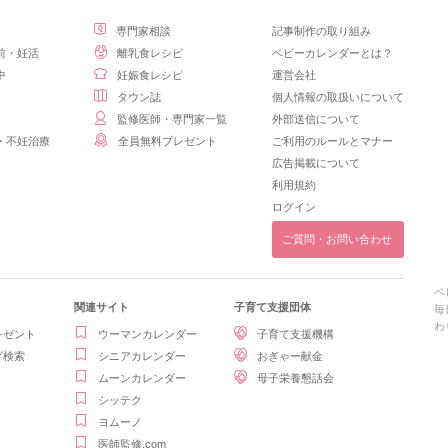
専門家相談
記事制作の取り組み
前・妊活
離乳食レシピ
ベビーカレンダーとは？
中
妊娠食レシピ
運営会社
タウン誌
個人情報の取扱いについて
監修医師・専門家一覧
外部送信について
・不妊治療
全員無料プレゼント
ご利用のルールとマナー
広告掲載について
利用規約
ログイン
ご質問・お問い合わせ
ベ
関連サイト
子育て支援団体
毎
わ
レゼント
ウーマンカレンダー
子育て支援機構
グ検索
シニアカレンダー
おぎゃー献金
ムーンカレンダー
母子栄養懇話会
シッテク
ヨムーノ
医師監修.com