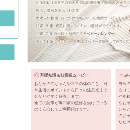
基礎知識＆妊娠週ムービー
み
おなかの赤ちゃんやママの体のこと、日
自分
常生活のポイントから日々の注意点まで
るコ
分かりやすく解説します。
や年
全ての記事が専門家の監修を受けている
やお
ので安心してご利用頂けます。
ンを
のお
ただ