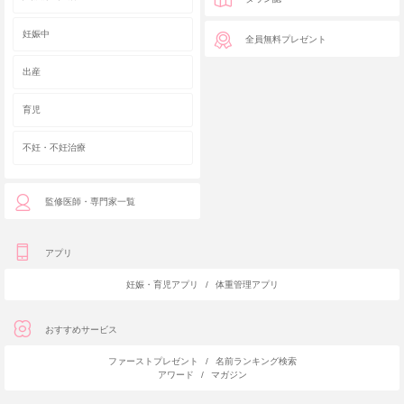
妊娠中
全員無料プレゼント
出産
育児
不妊・不妊治療
監修医師・専門家一覧
アプリ
妊娠・育児アプリ
/
体重管理アプリ
おすすめサービス
ファーストプレゼント
/
名前ランキング検索
アワード
/
マガジン