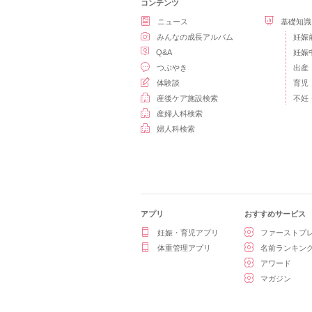
コンテンツ
ニュース
基礎知識
みんなの成長アルバム
妊娠
Q&A
妊娠
つぶやき
出産
体験談
育児
産後ケア施設検索
不妊
産婦人科検索
婦人科検索
アプリ
おすすめサービス
妊娠・育児アプリ
ファーストプ
体重管理アプリ
名前ランキン
アワード
マガジン