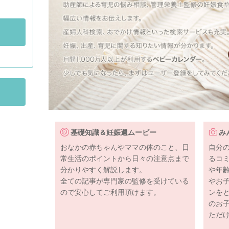
基礎知識＆妊娠週ムービー
み
おなかの赤ちゃんやママの体のこと、日
自分
常生活のポイントから日々の注意点まで
るコ
分かりやすく解説します。
や年
全ての記事が専門家の監修を受けている
やお
ので安心してご利用頂けます。
ンを
のお
ただ