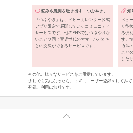
悩みや愚痴を吐き出す「つぶやき」
知
「つぶやき」は、ベビーカレンダー公式
ベビ
アプリ限定で展開しているコミュニティ
リ型
サービスです。他のSNSではつぶやけな
る便
いことや同じ育児世代のママ・パパたち
す。
との交流ができるサービスです。
通常
こと
した
その他、様々なサービスをご用意しています。
少しでも気になったら、まずはユーザー登録をしてみて
登録、利用は無料です。