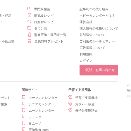
専門家相談
記事制作の取り組み
前・妊活
離乳食レシピ
ベビーカレンダーとは？
中
妊娠食レシピ
運営会社
タウン誌
個人情報の取扱いについて
監修医師・専門家一覧
外部送信について
・不妊治療
全員無料プレゼント
ご利用のルールとマナー
広告掲載について
利用規約
ログイン
ご質問・お問い合わせ
ベ
関連サイト
子育て支援団体
毎
わ
レゼント
ウーマンカレンダー
子育て支援機構
グ検索
シニアカレンダー
おぎゃー献金
ムーンカレンダー
母子栄養懇話会
シッテク
ヨムーノ
医師監修.com