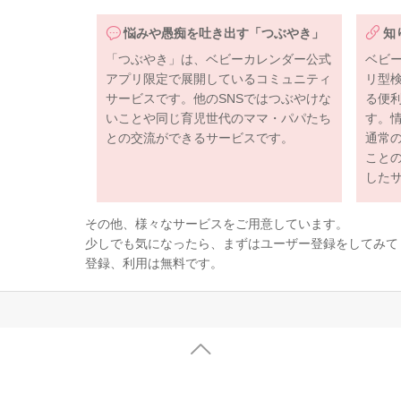
悩みや愚痴を吐き出す「つぶやき」
知
「つぶやき」は、ベビーカレンダー公式
ベビ
アプリ限定で展開しているコミュニティ
リ型
サービスです。他のSNSではつぶやけな
る便
いことや同じ育児世代のママ・パパたち
す。
との交流ができるサービスです。
通常
こと
した
その他、様々なサービスをご用意しています。
少しでも気になったら、まずはユーザー登録をしてみて
登録、利用は無料です。