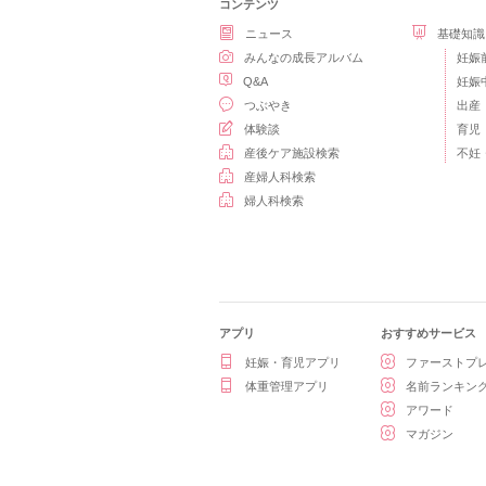
コンテンツ
ニュース
基礎知識
みんなの成長アルバム
妊娠
Q&A
妊娠
つぶやき
出産
体験談
育児
産後ケア施設検索
不妊
産婦人科検索
婦人科検索
アプリ
おすすめサービス
妊娠・育児アプリ
ファーストプ
体重管理アプリ
名前ランキン
アワード
マガジン