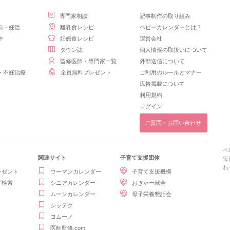
専門家相談
記事制作の取り組み
前・妊活
離乳食レシピ
ベビーカレンダーとは？
中
妊娠食レシピ
運営会社
タウン誌
個人情報の取扱いについて
監修医師・専門家一覧
外部送信について
・不妊治療
全員無料プレゼント
ご利用のルールとマナー
広告掲載について
利用規約
ログイン
ご質問・お問い合わせ
ベ
関連サイト
子育て支援団体
毎
わ
レゼント
ウーマンカレンダー
子育て支援機構
グ検索
シニアカレンダー
おぎゃー献金
ムーンカレンダー
母子栄養懇話会
シッテク
ヨムーノ
医師監修.com