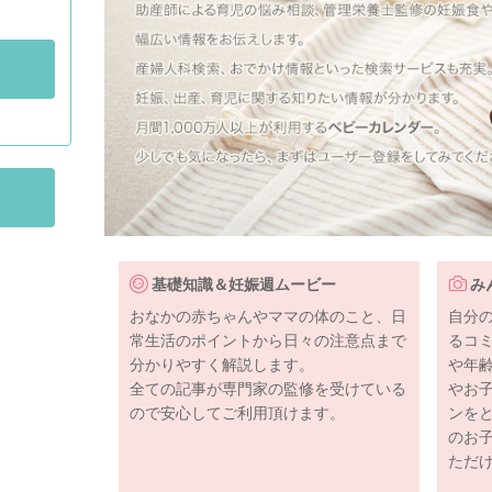
基礎知識＆妊娠週ムービー
み
おなかの赤ちゃんやママの体のこと、日
自分
常生活のポイントから日々の注意点まで
るコ
分かりやすく解説します。
や年
全ての記事が専門家の監修を受けている
やお
ので安心してご利用頂けます。
ンを
のお
ただ