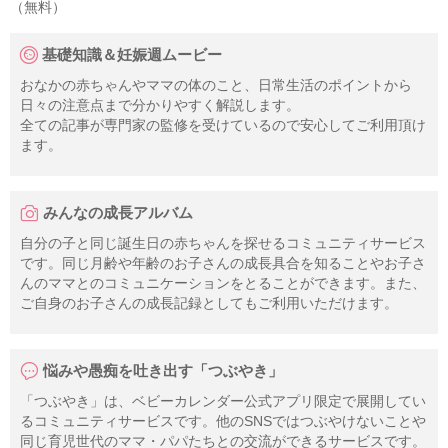
（無料）
基礎知識＆妊娠週ムービー
おなかの赤ちゃんやママの体のこと、日常生活のポイントから
日々の注意点まで分かりやすく解説します。
全ての記事が専門家の監修を受けているので安心してご利用頂け
ます。
みんなの成長アルバム
自分の子と同じ誕生日の赤ちゃんを探せるコミュニティサービス
です。同じ月齢や年齢のお子さんの成長具合を知ることやお子さ
んのママとのコミュニケーションをとることができます。また、
ご自身のお子さんの成長記録としてもご利用いただけます。
悩みや愚痴を吐き出す「つぶやき」
「つぶやき」は、ベビーカレンダー公式アプリ限定で展開してい
るコミュニティサービスです。他のSNSではつぶやけないことや
同じ育児世代のママ・パパたちとの交流ができるサービスです。