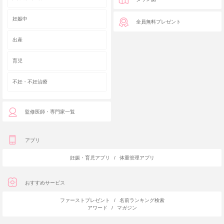
妊娠中
全員無料プレゼント
出産
育児
不妊・不妊治療
監修医師・専門家一覧
アプリ
妊娠・育児アプリ
/
体重管理アプリ
おすすめサービス
ファーストプレゼント
/
名前ランキング検索
アワード
/
マガジン