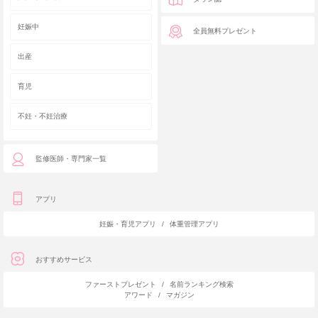
妊娠中
全員無料プレゼント
出産
育児
不妊・不妊治療
監修医師・専門家一覧
アプリ
妊娠・育児アプリ
/
体重管理アプリ
おすすめサービス
ファーストプレゼント
/
名前ランキング検索
アワード
/
マガジン