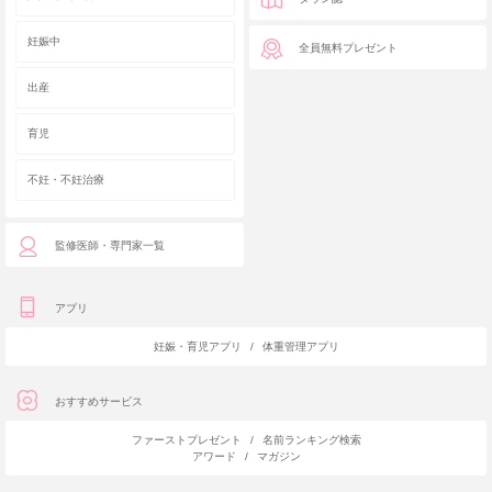
妊娠中
全員無料プレゼント
出産
育児
不妊・不妊治療
監修医師・専門家一覧
アプリ
妊娠・育児アプリ
/
体重管理アプリ
おすすめサービス
ファーストプレゼント
/
名前ランキング検索
アワード
/
マガジン