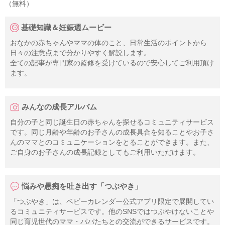
（無料）
基礎知識＆妊娠週ムービー
おなかの赤ちゃんやママの体のこと、日常生活のポイントから
日々の注意点まで分かりやすく解説します。
全ての記事が専門家の監修を受けているので安心してご利用頂け
ます。
みんなの成長アルバム
自分の子と同じ誕生日の赤ちゃんを探せるコミュニティサービス
です。同じ月齢や年齢のお子さんの成長具合を知ることやお子さ
んのママとのコミュニケーションをとることができます。また、
ご自身のお子さんの成長記録としてもご利用いただけます。
悩みや愚痴を吐き出す「つぶやき」
「つぶやき」は、ベビーカレンダー公式アプリ限定で展開してい
るコミュニティサービスです。他のSNSではつぶやけないことや
同じ育児世代のママ・パパたちとの交流ができるサービスです。