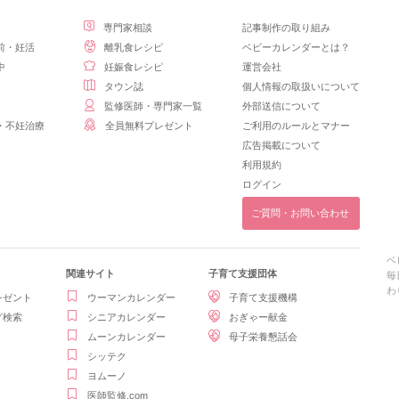
専門家相談
記事制作の取り組み
前・妊活
離乳食レシピ
ベビーカレンダーとは？
中
妊娠食レシピ
運営会社
タウン誌
個人情報の取扱いについて
監修医師・専門家一覧
外部送信について
・不妊治療
全員無料プレゼント
ご利用のルールとマナー
広告掲載について
利用規約
ログイン
ご質問・お問い合わせ
ベ
関連サイト
子育て支援団体
毎
わ
レゼント
ウーマンカレンダー
子育て支援機構
グ検索
シニアカレンダー
おぎゃー献金
ムーンカレンダー
母子栄養懇話会
シッテク
ヨムーノ
医師監修.com