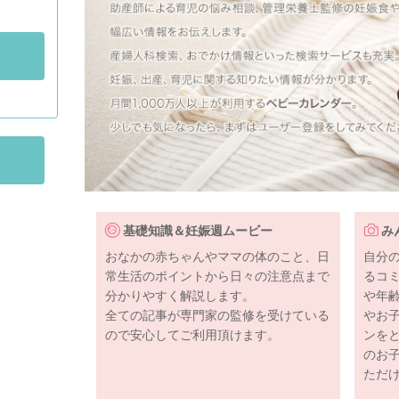
基礎知識＆妊娠週ムービー
み
おなかの赤ちゃんやママの体のこと、日
自分
常生活のポイントから日々の注意点まで
るコ
分かりやすく解説します。
や年
全ての記事が専門家の監修を受けている
やお
ので安心してご利用頂けます。
ンを
のお
ただ