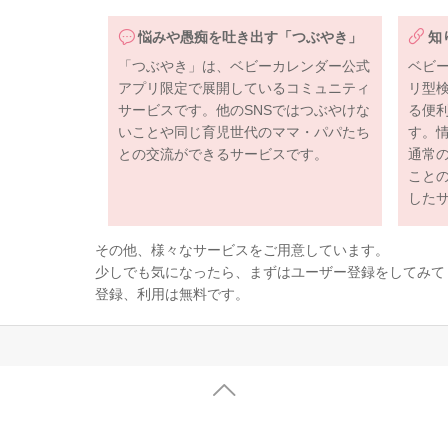
悩みや愚痴を吐き出す「つぶやき」
知
「つぶやき」は、ベビーカレンダー公式
ベビ
アプリ限定で展開しているコミュニティ
リ型
サービスです。他のSNSではつぶやけな
る便
いことや同じ育児世代のママ・パパたち
す。
との交流ができるサービスです。
通常
こと
した
その他、様々なサービスをご用意しています。
少しでも気になったら、まずはユーザー登録をしてみて
登録、利用は無料です。