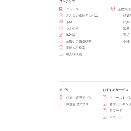
コンテンツ
ニュース
基礎知識
みんなの成長アルバム
妊娠
Q&A
妊娠
つぶやき
出産
体験談
育児
産後ケア施設検索
不妊
産婦人科検索
婦人科検索
アプリ
おすすめサービス
妊娠・育児アプリ
ファーストプ
体重管理アプリ
名前ランキン
アワード
マガジン