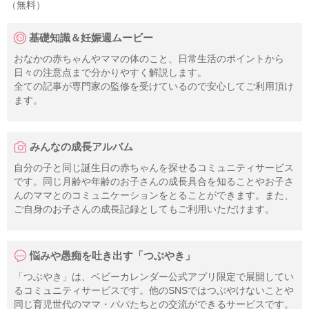
（無料）
基礎知識＆妊娠週ムービー
おなかの赤ちゃんやママの体のこと、日常生活のポイントから
日々の注意点まで分かりやすく解説します。
全ての記事が専門家の監修を受けているので安心してご利用頂け
ます。
みんなの成長アルバム
自分の子と同じ誕生日の赤ちゃんを探せるコミュニティサービス
です。同じ月齢や年齢のお子さんの成長具合を知ることやお子さ
んのママとのコミュニケーションをとることができます。また、
ご自身のお子さんの成長記録としてもご利用いただけます。
悩みや愚痴を吐き出す「つぶやき」
「つぶやき」は、ベビーカレンダー公式アプリ限定で展開してい
るコミュニティサービスです。他のSNSではつぶやけないことや
同じ育児世代のママ・パパたちとの交流ができるサービスです。