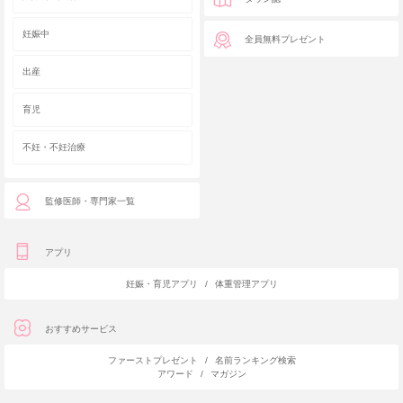
妊娠中
全員無料プレゼント
出産
育児
不妊・不妊治療
監修医師・専門家一覧
アプリ
妊娠・育児アプリ
/
体重管理アプリ
おすすめサービス
ファーストプレゼント
/
名前ランキング検索
アワード
/
マガジン