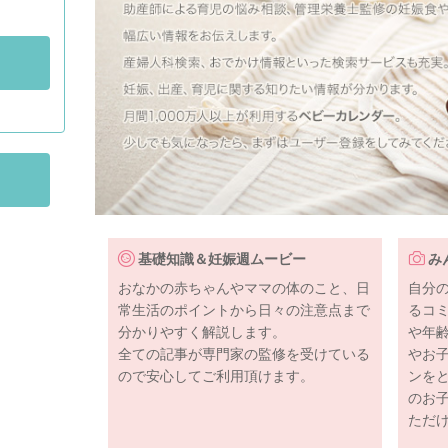
基礎知識＆妊娠週ムービー
み
おなかの赤ちゃんやママの体のこと、日
自分
常生活のポイントから日々の注意点まで
るコ
分かりやすく解説します。
や年
全ての記事が専門家の監修を受けている
やお
ので安心してご利用頂けます。
ンを
のお
ただ