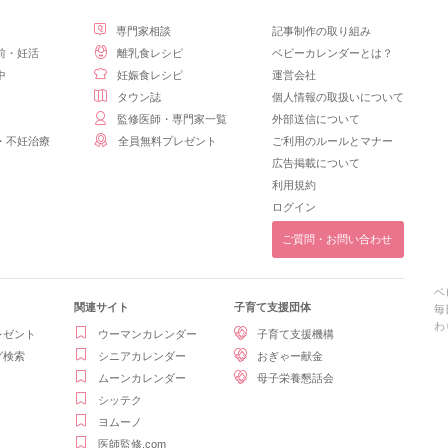
専門家相談
記事制作の取り組み
前・妊活
離乳食レシピ
ベビーカレンダーとは？
中
妊娠食レシピ
運営会社
タウン誌
個人情報の取扱いについて
監修医師・専門家一覧
外部送信について
・不妊治療
全員無料プレゼント
ご利用のルールとマナー
広告掲載について
利用規約
ログイン
ご質問・お問い合わせ
ベ
関連サイト
子育て支援団体
毎
わ
レゼント
ウーマンカレンダー
子育て支援機構
グ検索
シニアカレンダー
おぎゃー献金
ムーンカレンダー
母子栄養懇話会
シッテク
ヨムーノ
医師監修.com