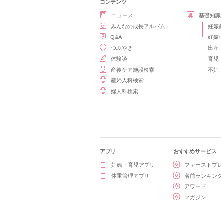
コンテンツ
ニュース
基礎知識
みんなの成長アルバム
妊娠
Q&A
妊娠
つぶやき
出産
体験談
育児
産後ケア施設検索
不妊
産婦人科検索
婦人科検索
アプリ
おすすめサービス
妊娠・育児アプリ
ファーストプ
体重管理アプリ
名前ランキン
アワード
マガジン