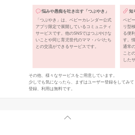
悩みや愚痴を吐き出す「つぶやき」
知
「つぶやき」は、ベビーカレンダー公式
ベビ
アプリ限定で展開しているコミュニティ
リ型
サービスです。他のSNSではつぶやけな
る便
いことや同じ育児世代のママ・パパたち
す。
との交流ができるサービスです。
通常
こと
した
その他、様々なサービスをご用意しています。
少しでも気になったら、まずはユーザー登録をしてみて
登録、利用は無料です。