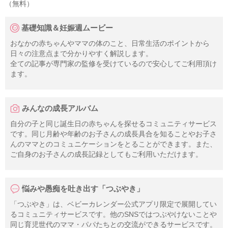
（無料）
基礎知識＆妊娠週ムービー
おなかの赤ちゃんやママの体のこと、日常生活のポイントから
日々の注意点まで分かりやすく解説します。
全ての記事が専門家の監修を受けているので安心してご利用頂け
ます。
みんなの成長アルバム
自分の子と同じ誕生日の赤ちゃんを探せるコミュニティサービス
です。同じ月齢や年齢のお子さんの成長具合を知ることやお子さ
んのママとのコミュニケーションをとることができます。また、
ご自身のお子さんの成長記録としてもご利用いただけます。
悩みや愚痴を吐き出す「つぶやき」
「つぶやき」は、ベビーカレンダー公式アプリ限定で展開してい
るコミュニティサービスです。他のSNSではつぶやけないことや
同じ育児世代のママ・パパたちとの交流ができるサービスです。