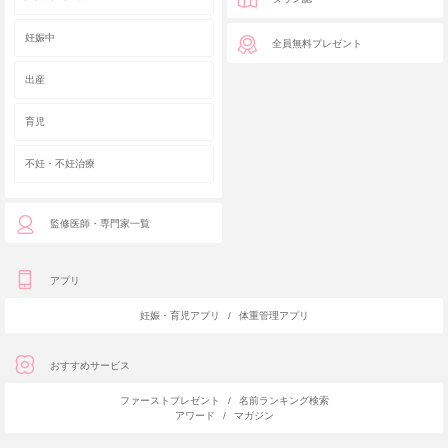
妊娠中
全員無料プレゼント
出産
育児
不妊・不妊治療
監修医師・専門家一覧
アプリ
妊娠・育児アプリ
/
体重管理アプリ
おすすめサービス
ファーストプレゼント
/
名前ランキング検索
アワード
/
マガジン