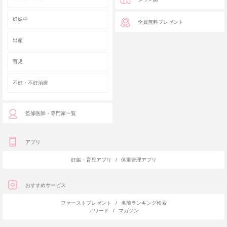
妊娠中
全員無料プレゼント
出産
育児
不妊・不妊治療
監修医師・専門家一覧
アプリ
妊娠・育児アプリ
/
体重管理アプリ
おすすめサービス
ファーストプレゼント
/
名前ランキング検索
アワード
/
マガジン