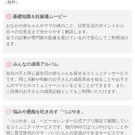
（無料）
基礎知識＆妊娠週ムービー
おなかの赤ちゃんやママの体のこと、日常生活のポイントから
日々の注意点まで分かりやすく解説します。
全ての記事が専門家の監修を受けているので安心してご利用頂け
ます。
みんなの成長アルバム
自分の子と同じ誕生日の赤ちゃんを探せるコミュニティサービス
です。同じ月齢や年齢のお子さんの成長具合を知ることやお子さ
んのママとのコミュニケーションをとることができます。また、
ご自身のお子さんの成長記録としてもご利用いただけます。
悩みや愚痴を吐き出す「つぶやき」
「つぶやき」は、ベビーカレンダー公式アプリ限定で展開してい
るコミュニティサービスです。他のSNSではつぶやけないことや
同じ育児世代のママ・パパたちとの交流ができるサービスです。