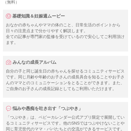
（無料）
基礎知識＆妊娠週ムービー
おなかの赤ちゃんやママの体のこと、日常生活のポイントから
日々の注意点まで分かりやすく解説します。
全ての記事が専門家の監修を受けているので安心してご利用頂け
ます。
みんなの成長アルバム
自分の子と同じ誕生日の赤ちゃんを探せるコミュニティサービス
です。同じ月齢や年齢のお子さんの成長具合を知ることやお子さ
んのママとのコミュニケーションをとることができます。また、
ご自身のお子さんの成長記録としてもご利用いただけます。
悩みや愚痴を吐き出す「つぶやき」
「つぶやき」は、ベビーカレンダー公式アプリ限定で展開してい
るコミュニティサービスです。他のSNSではつぶやけないことや
同じ育児世代のママ・パパたちとの交流ができるサービスです。