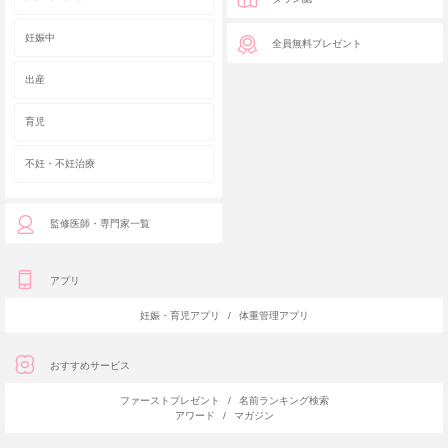
妊娠中
全員無料プレゼント
出産
育児
不妊・不妊治療
監修医師・専門家一覧
アプリ
妊娠・育児アプリ
/
体重管理アプリ
おすすめサービス
ファーストプレゼント
/
名前ランキング検索
アワード
/
マガジン