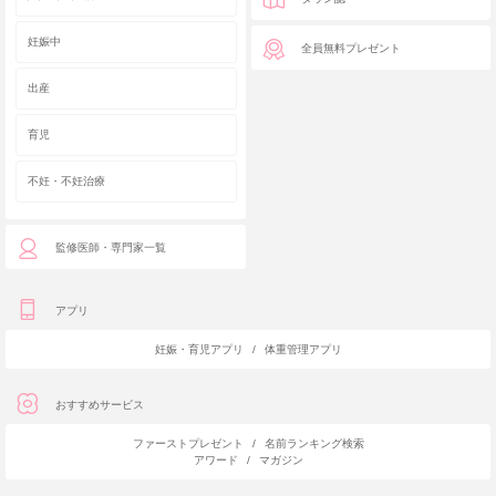
妊娠中
全員無料プレゼント
出産
育児
不妊・不妊治療
監修医師・専門家一覧
アプリ
妊娠・育児アプリ
/
体重管理アプリ
おすすめサービス
ファーストプレゼント
/
名前ランキング検索
アワード
/
マガジン