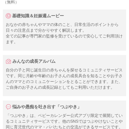
（無料）
基礎知識＆妊娠週ムービー
おなかの赤ちゃんやママの体のこと、日常生活のポイントから
日々の注意点まで分かりやすく解説します。
全ての記事が専門家の監修を受けているので安心してご利用頂け
ます。
みんなの成長アルバム
自分の子と同じ誕生日の赤ちゃんを探せるコミュニティサービス
です。同じ月齢や年齢のお子さんの成長具合を知ることやお子さ
んのママとのコミュニケーションをとることができます。また、
ご自身のお子さんの成長記録としてもご利用いただけます。
悩みや愚痴を吐き出す「つぶやき」
「つぶやき」は、ベビーカレンダー公式アプリ限定で展開してい
るコミュニティサービスです。他のSNSではつぶやけないことや
同じ育児世代のママ・パパたちとの交流ができるサービスです。