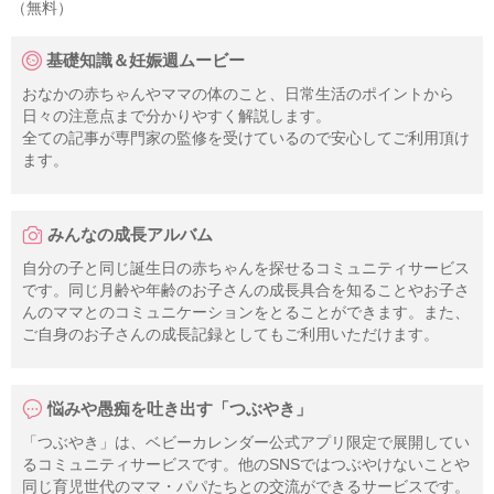
（無料）
基礎知識＆妊娠週ムービー
おなかの赤ちゃんやママの体のこと、日常生活のポイントから
日々の注意点まで分かりやすく解説します。
全ての記事が専門家の監修を受けているので安心してご利用頂け
ます。
みんなの成長アルバム
自分の子と同じ誕生日の赤ちゃんを探せるコミュニティサービス
です。同じ月齢や年齢のお子さんの成長具合を知ることやお子さ
んのママとのコミュニケーションをとることができます。また、
ご自身のお子さんの成長記録としてもご利用いただけます。
悩みや愚痴を吐き出す「つぶやき」
「つぶやき」は、ベビーカレンダー公式アプリ限定で展開してい
るコミュニティサービスです。他のSNSではつぶやけないことや
同じ育児世代のママ・パパたちとの交流ができるサービスです。