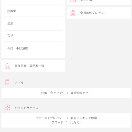
妊娠中
全員無料プレゼント
出産
育児
不妊・不妊治療
監修医師・専門家一覧
アプリ
妊娠・育児アプリ
/
体重管理アプリ
おすすめサービス
ファーストプレゼント
/
名前ランキング検索
アワード
/
マガジン