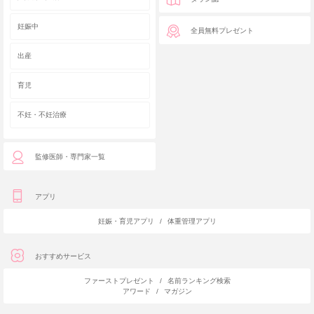
妊娠中
全員無料プレゼント
出産
育児
不妊・不妊治療
監修医師・専門家一覧
アプリ
妊娠・育児アプリ
/
体重管理アプリ
おすすめサービス
ファーストプレゼント
/
名前ランキング検索
アワード
/
マガジン