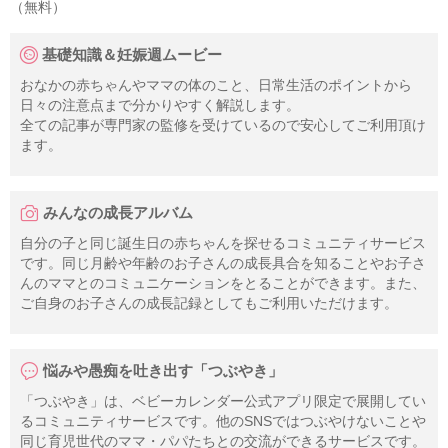
（無料）
基礎知識＆妊娠週ムービー
おなかの赤ちゃんやママの体のこと、日常生活のポイントから
日々の注意点まで分かりやすく解説します。
全ての記事が専門家の監修を受けているので安心してご利用頂け
ます。
みんなの成長アルバム
自分の子と同じ誕生日の赤ちゃんを探せるコミュニティサービス
です。同じ月齢や年齢のお子さんの成長具合を知ることやお子さ
んのママとのコミュニケーションをとることができます。また、
ご自身のお子さんの成長記録としてもご利用いただけます。
悩みや愚痴を吐き出す「つぶやき」
「つぶやき」は、ベビーカレンダー公式アプリ限定で展開してい
るコミュニティサービスです。他のSNSではつぶやけないことや
同じ育児世代のママ・パパたちとの交流ができるサービスです。