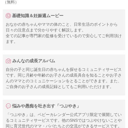
（無料）
基礎知識＆妊娠週ムービー
おなかの赤ちゃんやママの体のこと、日常生活のポイントから
日々の注意点まで分かりやすく解説します。
全ての記事が専門家の監修を受けているので安心してご利用頂け
ます。
みんなの成長アルバム
自分の子と同じ誕生日の赤ちゃんを探せるコミュニティサービス
です。同じ月齢や年齢のお子さんの成長具合を知ることやお子さ
んのママとのコミュニケーションをとることができます。また、
ご自身のお子さんの成長記録としてもご利用いただけます。
悩みや愚痴を吐き出す「つぶやき」
「つぶやき」は、ベビーカレンダー公式アプリ限定で展開してい
るコミュニティサービスです。他のSNSではつぶやけないことや
同じ育児世代のママ・パパたちとの交流ができるサービスです。