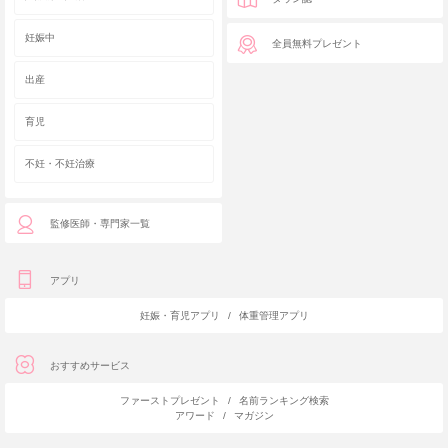
妊娠中
全員無料プレゼント
出産
育児
不妊・不妊治療
監修医師・専門家一覧
アプリ
妊娠・育児アプリ
/
体重管理アプリ
おすすめサービス
ファーストプレゼント
/
名前ランキング検索
アワード
/
マガジン