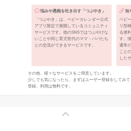
悩みや愚痴を吐き出す「つぶやき」
知
「つぶやき」は、ベビーカレンダー公式
ベビ
アプリ限定で展開しているコミュニティ
リ型
サービスです。他のSNSではつぶやけな
る便
いことや同じ育児世代のママ・パパたち
す。
との交流ができるサービスです。
通常
こと
した
その他、様々なサービスをご用意しています。
少しでも気になったら、まずはユーザー登録をしてみて
登録、利用は無料です。