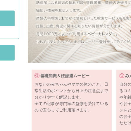
基礎知識＆妊娠週ムービー
み
おなかの赤ちゃんやママの体のこと、日
自分
常生活のポイントから日々の注意点まで
るコ
分かりやすく解説します。
や年
全ての記事が専門家の監修を受けている
やお
ので安心してご利用頂けます。
ンを
のお
ただ