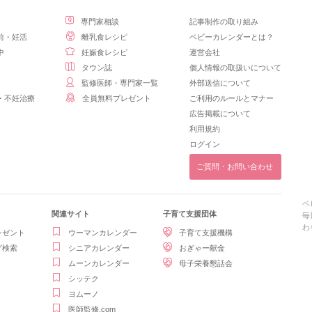
専門家相談
記事制作の取り組み
前・妊活
離乳食レシピ
ベビーカレンダーとは？
中
妊娠食レシピ
運営会社
タウン誌
個人情報の取扱いについて
監修医師・専門家一覧
外部送信について
・不妊治療
全員無料プレゼント
ご利用のルールとマナー
広告掲載について
利用規約
ログイン
ご質問・お問い合わせ
ベ
関連サイト
子育て支援団体
毎
わ
レゼント
ウーマンカレンダー
子育て支援機構
グ検索
シニアカレンダー
おぎゃー献金
ムーンカレンダー
母子栄養懇話会
シッテク
ヨムーノ
医師監修.com