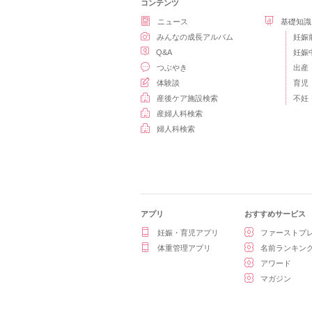
コンテンツ
ニュース
基礎知識
みんなの成長アルバム
妊娠
Q&A
妊娠
つぶやき
出産
体験談
育児
産後ケア施設検索
不妊
産婦人科検索
婦人科検索
アプリ
おすすめサービス
妊娠・育児アプリ
ファーストプ
体重管理アプリ
名前ランキン
アワード
マガジン