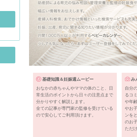
基礎知識＆妊娠週ムービー
み
おなかの赤ちゃんやママの体のこと、日
自分
常生活のポイントから日々の注意点まで
るコ
分かりやすく解説します。
や年
全ての記事が専門家の監修を受けている
やお
ので安心してご利用頂けます。
ンを
のお
ただ