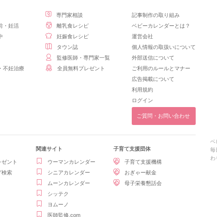
専門家相談
記事制作の取り組み
前・妊活
離乳食レシピ
ベビーカレンダーとは？
中
妊娠食レシピ
運営会社
タウン誌
個人情報の取扱いについて
監修医師・専門家一覧
外部送信について
・不妊治療
全員無料プレゼント
ご利用のルールとマナー
広告掲載について
利用規約
ログイン
ご質問・お問い合わせ
ベ
関連サイト
子育て支援団体
毎
わ
レゼント
ウーマンカレンダー
子育て支援機構
グ検索
シニアカレンダー
おぎゃー献金
ムーンカレンダー
母子栄養懇話会
シッテク
ヨムーノ
医師監修.com