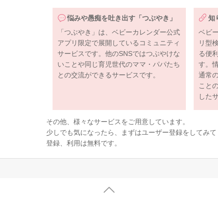
悩みや愚痴を吐き出す「つぶやき」
知
「つぶやき」は、ベビーカレンダー公式
ベビ
アプリ限定で展開しているコミュニティ
リ型
サービスです。他のSNSではつぶやけな
る便
いことや同じ育児世代のママ・パパたち
す。
との交流ができるサービスです。
通常
こと
した
その他、様々なサービスをご用意しています。
少しでも気になったら、まずはユーザー登録をしてみて
登録、利用は無料です。