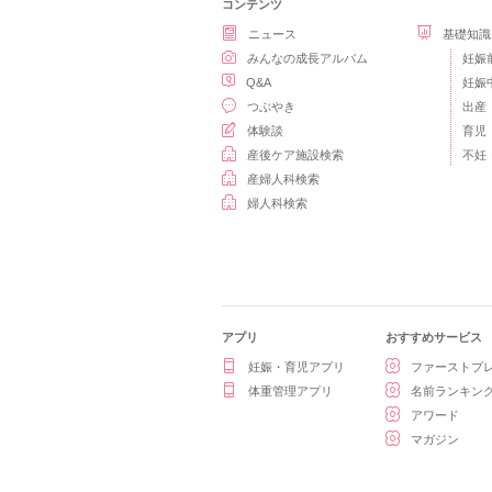
コンテンツ
ニュース
基礎知識
みんなの成長アルバム
妊娠
Q&A
妊娠
つぶやき
出産
体験談
育児
産後ケア施設検索
不妊
産婦人科検索
婦人科検索
アプリ
おすすめサービス
妊娠・育児アプリ
ファーストプ
体重管理アプリ
名前ランキン
アワード
マガジン