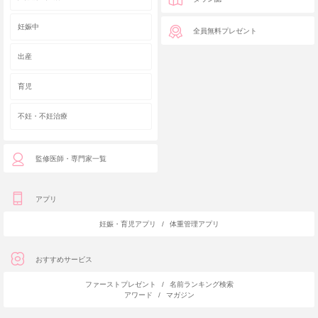
妊娠中
全員無料プレゼント
出産
育児
不妊・不妊治療
監修医師・専門家一覧
アプリ
妊娠・育児アプリ
/
体重管理アプリ
おすすめサービス
ファーストプレゼント
/
名前ランキング検索
アワード
/
マガジン