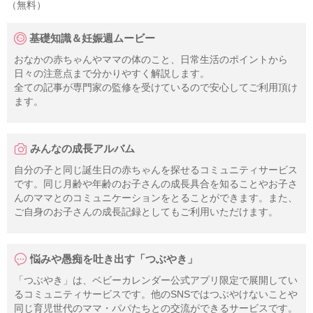
（無料）
基礎知識＆妊娠週ムービー
おなかの赤ちゃんやママの体のこと、日常生活のポイントから
日々の注意点まで分かりやすく解説します。
全ての記事が専門家の監修を受けているので安心してご利用頂け
ます。
みんなの成長アルバム
自分の子と同じ誕生日の赤ちゃんを探せるコミュニティサービス
です。同じ月齢や年齢のお子さんの成長具合を知ることやお子さ
んのママとのコミュニケーションをとることができます。また、
ご自身のお子さんの成長記録としてもご利用いただけます。
悩みや愚痴を吐き出す「つぶやき」
「つぶやき」は、ベビーカレンダー公式アプリ限定で展開してい
るコミュニティサービスです。他のSNSではつぶやけないことや
同じ育児世代のママ・パパたちとの交流ができるサービスです。