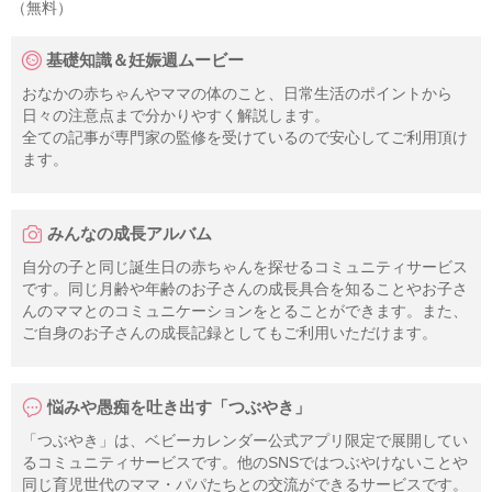
（無料）
基礎知識＆妊娠週ムービー
おなかの赤ちゃんやママの体のこと、日常生活のポイントから
日々の注意点まで分かりやすく解説します。
全ての記事が専門家の監修を受けているので安心してご利用頂け
ます。
みんなの成長アルバム
自分の子と同じ誕生日の赤ちゃんを探せるコミュニティサービス
です。同じ月齢や年齢のお子さんの成長具合を知ることやお子さ
んのママとのコミュニケーションをとることができます。また、
ご自身のお子さんの成長記録としてもご利用いただけます。
悩みや愚痴を吐き出す「つぶやき」
「つぶやき」は、ベビーカレンダー公式アプリ限定で展開してい
るコミュニティサービスです。他のSNSではつぶやけないことや
同じ育児世代のママ・パパたちとの交流ができるサービスです。