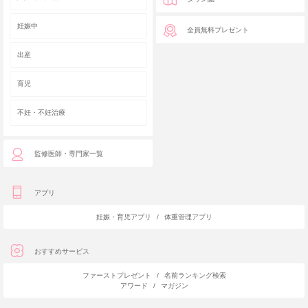
妊娠中
全員無料プレゼント
出産
育児
不妊・不妊治療
監修医師・専門家一覧
アプリ
妊娠・育児アプリ
/
体重管理アプリ
おすすめサービス
ファーストプレゼント
/
名前ランキング検索
アワード
/
マガジン