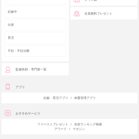
妊娠中
全員無料プレゼント
出産
育児
不妊・不妊治療
監修医師・専門家一覧
アプリ
妊娠・育児アプリ
/
体重管理アプリ
おすすめサービス
ファーストプレゼント
/
名前ランキング検索
アワード
/
マガジン