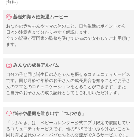
（無料）
基礎知識＆妊娠週ムービー
おなかの赤ちゃんやママの体のこと、日常生活のポイントから
日々の注意点まで分かりやすく解説します。
全ての記事が専門家の監修を受けているので安心してご利用頂け
ます。
みんなの成長アルバム
自分の子と同じ誕生日の赤ちゃんを探せるコミュニティサービス
です。同じ月齢や年齢のお子さんの成長具合を知ることやお子さ
んのママとのコミュニケーションをとることができます。また、
ご自身のお子さんの成長記録としてもご利用いただけます。
悩みや愚痴を吐き出す「つぶやき」
「つぶやき」は、ベビーカレンダー公式アプリ限定で展開してい
るコミュニティサービスです。他のSNSではつぶやけないことや
同じ育児世代のママ・パパたちとの交流ができるサービスです。