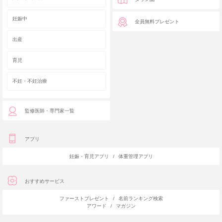
妊娠中
全員無料プレゼント
出産
育児
不妊・不妊治療
監修医師・専門家一覧
アプリ
妊娠・育児アプリ
/
体重管理アプリ
おすすめサービス
ファーストプレゼント
/
名前ランキング検索
アワード
/
マガジン