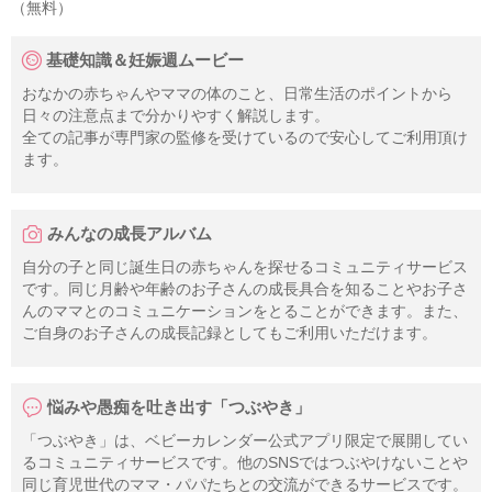
（無料）
基礎知識＆妊娠週ムービー
おなかの赤ちゃんやママの体のこと、日常生活のポイントから
日々の注意点まで分かりやすく解説します。
全ての記事が専門家の監修を受けているので安心してご利用頂け
ます。
みんなの成長アルバム
自分の子と同じ誕生日の赤ちゃんを探せるコミュニティサービス
です。同じ月齢や年齢のお子さんの成長具合を知ることやお子さ
んのママとのコミュニケーションをとることができます。また、
ご自身のお子さんの成長記録としてもご利用いただけます。
悩みや愚痴を吐き出す「つぶやき」
「つぶやき」は、ベビーカレンダー公式アプリ限定で展開してい
るコミュニティサービスです。他のSNSではつぶやけないことや
同じ育児世代のママ・パパたちとの交流ができるサービスです。